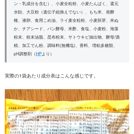
ン・乳成分を含む）、小麦全粒粉、小麦たんぱく、還元
水飴、大豆粉（遺伝子組換えでない）、もち米、発酵
種、液卵、食用こめ油、ライ麦全粒粉、小麦胚芽、米ぬ
か、チアシード、パン酵母、米酢、食塩、小麦粉、海藻
粉末、粉末油脂、昆布粉末、サトウキビ抽出物、酵母/酒
精、加工でん粉、調味料(無機塩)、香料、増粘多糖類、
pH調整剤（
HP
より）
実際の1袋あたり成分表はこんな感じです。