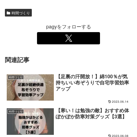
時間づくり
pagyをフォローする
関連記事
【足裏の汗開放！】綿100％が気
時間づくり
持ちいい布ぞうりで自宅学習効率
アップ
2023.06.14
【寒い！は勉強の敵】おすすめ体
時間づくり
ぽかぽか防寒対策グッズ【3選】
2023.06.08